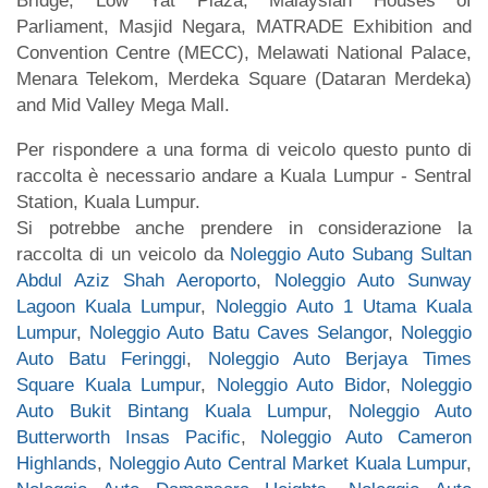
Bridge, Low Yat Plaza, Malaysian Houses of
Parliament, Masjid Negara, MATRADE Exhibition and
Convention Centre (MECC), Melawati National Palace,
Menara Telekom, Merdeka Square (Dataran Merdeka)
and Mid Valley Mega Mall.
Per rispondere a una forma di veicolo questo punto di
raccolta è necessario andare a Kuala Lumpur - Sentral
Station, Kuala Lumpur.
Si potrebbe anche prendere in considerazione la
raccolta di un veicolo da
Noleggio Auto Subang Sultan
Abdul Aziz Shah Aeroporto
,
Noleggio Auto Sunway
Lagoon Kuala Lumpur
,
Noleggio Auto 1 Utama Kuala
Lumpur
,
Noleggio Auto Batu Caves Selangor
,
Noleggio
Auto Batu Feringgi
,
Noleggio Auto Berjaya Times
Square Kuala Lumpur
,
Noleggio Auto Bidor
,
Noleggio
Auto Bukit Bintang Kuala Lumpur
,
Noleggio Auto
Butterworth Insas Pacific
,
Noleggio Auto Cameron
Highlands
,
Noleggio Auto Central Market Kuala Lumpur
,