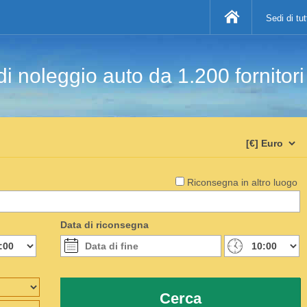
Sedi di tu
di noleggio auto da 1.200 fornitor
Riconsegna in altro luogo
Data di riconsegna
Cerca