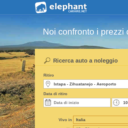
Noi confronto i prezzi 
Ricerca auto a noleggio
Ritiro
Data di ritiro
Vivo in