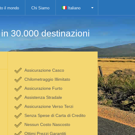
tto il mondo
Chi Siamo
Italiano
i in 30.000 destinazioni
Assicurazione Casco
Chilometraggio Illimitato
Assicurazione Furto
Assistenza Stradale
Assicurazione Verso Terzi
Senza Spese di Carta di Credito
Nessun Costo Nascosto
Ottimi Prezzi Garantiti