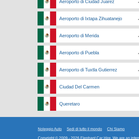
Aeroporto di Ciudad Juarez
Aeroporto di Ixtapa Zihuatanejo
Aeroporto di Merida
Aeroporto di Puebla
Aeroporto di Tuxtla Gutierrez
Ciudad Del Carmen
Queretaro
Noleggio Auto
Sedi di tutto il mondo
Chi Siamo
Copyright © 2009 - 2026
Elephant Car Hire
. We are an inte