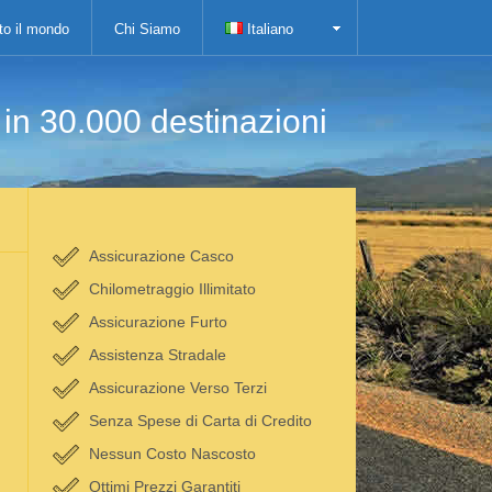
tto il mondo
Chi Siamo
Italiano
i in 30.000 destinazioni
Assicurazione Casco
Chilometraggio Illimitato
Assicurazione Furto
Assistenza Stradale
Assicurazione Verso Terzi
Senza Spese di Carta di Credito
Nessun Costo Nascosto
Ottimi Prezzi Garantiti