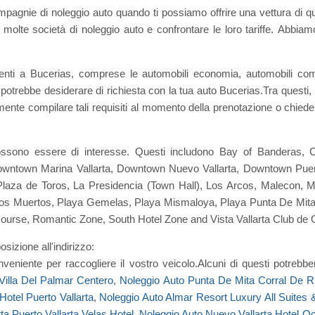
mpagnie di noleggio auto quando ti possiamo offrire una vettura di q
 molte società di noleggio auto e confrontare le loro tariffe. Abbiamo
.
nti a Bucerias, comprese le automobili economia, automobili compat
 potrebbe desiderare di richiesta con la tua auto Bucerias.Tra questi
ente compilare tali requisiti al momento della prenotazione o chiedere
 possono essere di interesse. Questi includono Bay of Banderas, 
ntown Marina Vallarta, Downtown Nuevo Vallarta, Downtown Puerto 
za de Toros, La Presidencia (Town Hall), Los Arcos, Malecon, Ma
los Muertos, Playa Gemelas, Playa Mismaloya, Playa Punta De Mita,
ourse, Romantic Zone, South Hotel Zone and Vista Vallarta Club de 
osizione all'indirizzo:
veniente per raccogliere il vostro veicolo.Alcuni di questi potreb
 Villa Del Palmar Centero
,
Noleggio Auto Punta De Mita Corral De R
otel Puerto Vallarta
,
Noleggio Auto Almar Resort Luxury All Suites
ta Puerto Vallarta Velas Hotel
,
Noleggio Auto Nuevo Vallarta Hotel Oc