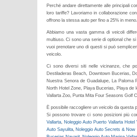
Perché andare direttamente alle principali co
loro tariffe? Lavoriamo in collaborazione con
offrono la stessa auto per fino a 25% in meno
Abbiamo una vasta gamma di veicoli differe
multiuso. Ci sono una serie di optional che si
vuoi prenotare uno di questi si può semplicem
veicolo.
Ci sono diversi siti nelle vicinanze, che
Destiladeras Beach, Downtown Bucerias, Dow
Nuestra Senora de Guadalupe, La Paloma Pla
North Hotel Zone, Playa Bucerias, Playa de 
Vallarta Zoo, Punta Mita Four Seasons Golf C
È possibile raccogliere un veicolo da questa p
Si possono trovare ci sono posizioni più con
Vallarta
,
Noleggio Auto Puerto Vallarta Hotel
Auto Sayulita
,
Noleggio Auto Secrets & Now H
Bucerias Nayarit
,
Noleggio Auto Marina Vallar