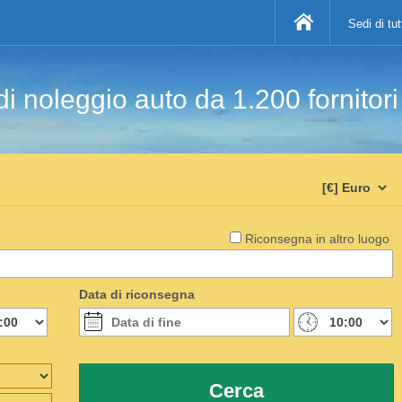
Sedi di tu
di noleggio auto da 1.200 fornitor
Riconsegna in altro luogo
Data di riconsegna
Cerca