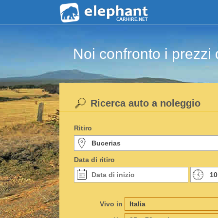
Noi confronto i prezzi 
Ricerca auto a noleggio
Ritiro
Data di ritiro
Vivo in