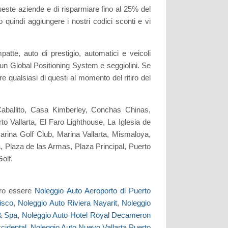
ueste aziende e di risparmiare fino al 25% del
 quindi aggiungere i nostri codici sconti e vi
te, auto di prestigio, automatici e veicoli
, un Global Positioning System e seggiolini. Se
 qualsiasi di questi al momento del ritiro del
Caballito, Casa Kimberley, Conchas Chinas,
Vallarta, El Faro Lighthouse, La Iglesia de
rina Golf Club, Marina Vallarta, Mismaloya,
 Plaza de las Armas, Plaza Principal, Puerto
Golf.
bero essere
Noleggio Auto Aeroporto di Puerto
isco
,
Noleggio Auto Riviera Nayarit
,
Noleggio
 & Spa
,
Noleggio Auto Hotel Royal Decameron
cidental
,
Noleggio Auto Nuevo Vallarta Puerto