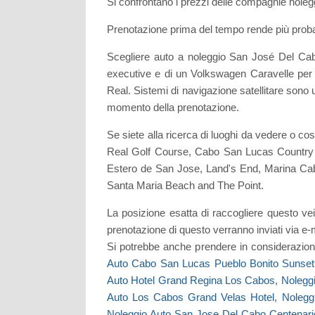
Si confrontano i prezzi delle compagnie noleg
Prenotazione prima del tempo rende più probab
Scegliere auto a noleggio San José Del Cab
executive e di un Volkswagen Caravelle per
Real. Sistemi di navigazione satellitare son
momento della prenotazione.
Se siete alla ricerca di luoghi da vedere o 
Real Golf Course, Cabo San Lucas Country
Estero de San Jose, Land's End, Marina Cab
Santa Maria Beach and The Point.
La posizione esatta di raccogliere questo 
prenotazione di questo verranno inviati via e-
Si potrebbe anche prendere in considerazion
Auto Cabo San Lucas Pueblo Bonito Sunset
Auto Hotel Grand Regina Los Cabos
,
Nolegg
Auto Los Cabos Grand Velas Hotel
,
Nolegg
Noleggio Auto San Jose Del Cabo Centenari