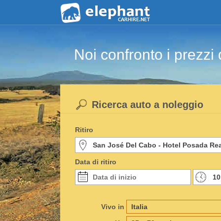
Noi confronto i prezzi 
Ricerca auto a noleggio
Ritiro
Data di ritiro
Vivo in