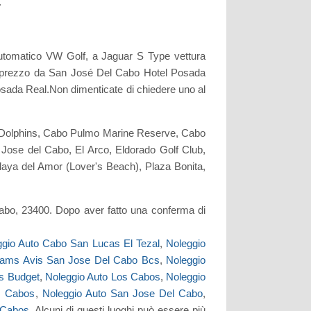
.
automatico VW Golf, a Jaguar S Type vettura
so prezzo da San José Del Cabo Hotel Posada
osada Real.Non dimenticate di chiedere uno al
abo Dolphins, Cabo Pulmo Marine Reserve, Cabo
se del Cabo, El Arco, Eldorado Golf Club,
aya del Amor (Lover's Beach), Plaza Bonita,
abo, 23400. Dopo aver fatto una conferma di
ggio Auto Cabo San Lucas El Tezal
,
Noleggio
reams Avis San Jose Del Cabo Bcs
,
Noleggio
is Budget
,
Noleggio Auto Los Cabos
,
Noleggio
s Cabos
,
Noleggio Auto San Jose Del Cabo
,
 Cabos
. Alcuni di questi luoghi può essere più