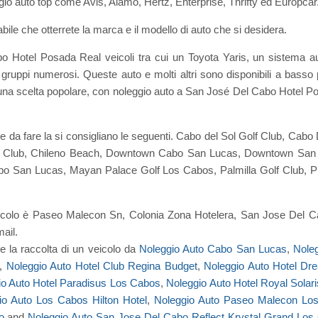
gio auto top come Avis, Alamo, Hertz, Enterprise, Thrifty ed Europcar
ile che otterrete la marca e il modello di auto che si desidera.
o Hotel Posada Real veicoli tra cui un Toyota Yaris, un sistema 
 gruppi numerosi. Queste auto e molti altri sono disponibili a bas
o una scelta popolare, con noleggio auto a San José Del Cabo Hotel P
cose da fare la si consigliano le seguenti. Cabo del Sol Golf Club, C
 Club, Chileno Beach, Downtown Cabo San Lucas, Downtown San Jo
o San Lucas, Mayan Palace Golf Los Cabos, Palmilla Golf Club, Pl
veicolo è Paseo Malecon Sn, Colonia Zona Hotelera, San Jose Del C
mail.
e la raccolta di un veicolo da
Noleggio Auto Cabo San Lucas
,
Nole
,
Noleggio Auto Hotel Club Regina Budget
,
Noleggio Auto Hotel D
io Auto Hotel Paradisus Los Cabos
,
Noleggio Auto Hotel Royal Solar
io Auto Los Cabos Hilton Hotel
,
Noleggio Auto Paseo Malecon Lo
o
and
Noleggio Auto San Jose Del Cabo Reflect Krystal Grand Los