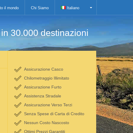
tto il mondo
Chi Siamo
Italiano
i in 30.000 destinazioni
Assicurazione Casco
Chilometraggio Illimitato
Assicurazione Furto
Assistenza Stradale
Assicurazione Verso Terzi
Senza Spese di Carta di Credito
Nessun Costo Nascosto
Ottimi Prezzi Garantiti