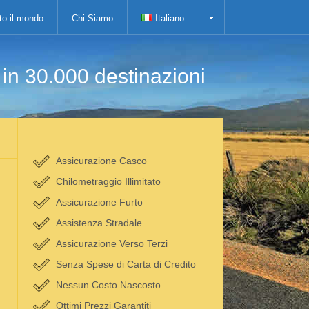
tto il mondo
Chi Siamo
Italiano
i in 30.000 destinazioni
Assicurazione Casco
Chilometraggio Illimitato
Assicurazione Furto
Assistenza Stradale
Assicurazione Verso Terzi
Senza Spese di Carta di Credito
Nessun Costo Nascosto
Ottimi Prezzi Garantiti