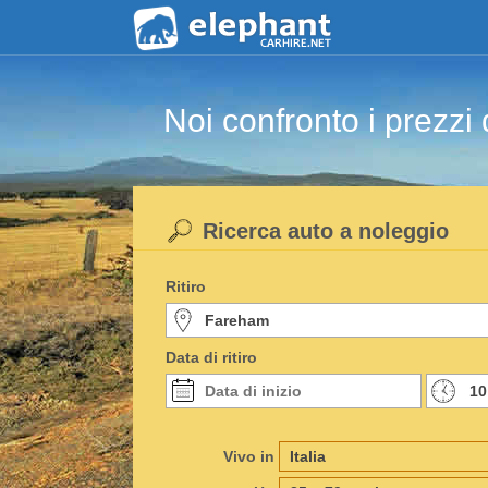
Noi confronto i prezzi 
Ricerca auto a noleggio
Ritiro
Data di ritiro
Vivo in