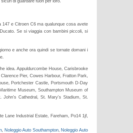
sicuri di guardare fuori per loro.
lfa 147 e Citroen C6 ma qualunque cosa avete
ucato. Se si viaggia con bambini piccoli, si
l giorno e anche ora quindi se tornate domani i
e.
alche idea. Appuldurcombe House, Carisbrooke
, Clarence Pier, Cowes Harbour, Fratton Park,
use, Portchester Castle, Portsmouth D-Day
 Maritime Museum, Southampton Museum of
 John's Cathedral, St. Mary's Stadium, St.
e Lane Industrial Estate, Fareham, Po14 1jf,
n
,
Noleggio Auto Southampton
,
Noleggio Auto