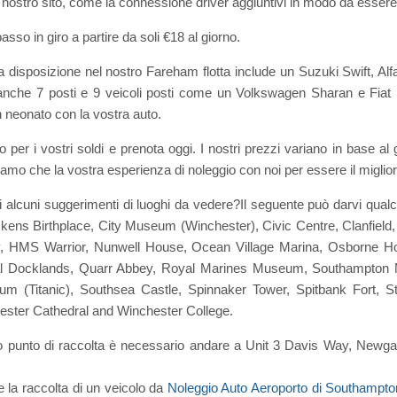
l nostro sito, come la connessione driver aggiuntivi in modo da essere 
basso in giro a partire da soli €18 al giorno.
disposizione nel nostro Fareham flotta include un Suzuki Swift, A
anche 7 posti e 9 veicoli posti come un Volkswagen Sharan e Fiat D
 neonato con la vostra auto.
to per i vostri soldi e prenota oggi. I nostri prezzi variano in base a
amo che la vostra esperienza di noleggio con noi per essere il miglior
di alcuni suggerimenti di luoghi da vedere?Il seguente può darvi qu
kens Birthplace, City Museum (Winchester), Civic Centre, Clanfield
HMS Warrior, Nunwell House, Ocean Village Marina, Osborne Ho
l Docklands, Quarr Abbey, Royal Marines Museum, Southampton
 (Titanic), Southsea Castle, Spinnaker Tower, Spitbank Fort, St.
ter Cathedral and Winchester College.
o punto di raccolta è necessario andare a Unit 3 Davis Way, Newgat
 la raccolta di un veicolo da
Noleggio Auto Aeroporto di Southampto