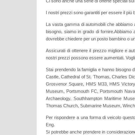
Ci sono anche una serie di offerte speciali su
I nostri prezzi sono garantiti per essere il più 
La vasta gamma di automobili che abbiamo a 
bisogno, siamo in grado di fornire.Abbiamo 
dovrebbe chiedere per un posto bambino o un
Assicurati di ottenere il prezzo migliore e au
nostri prezzi possono essere aumentati. Vogli
Stai prendendo la famiglia e hanno bisogno 
Castle, Cathedral of St. Thomas, Charles Dic
Grosvenor Square, HMS M33, HMS Victory, 
Museum, Portsmouth FC, Portsmouth Nava
Archaeology, Southhampton Maritime Museum
Thomas Church, Submarine Museum, Winches
Per rispondere a una forma di veicolo quest
Eng.
Si potrebbe anche prendere in considerazione