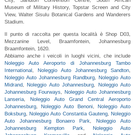
City, Sandton Convention Centre, South African
Museum of Military History, Topstar Screen and City
View, Walter Sisulu Botanical Gardens and Wanderers
Stadium.
Il punto di raccolta per questa località è Shop D03,
Mezzanine Level, Braamfontein, Johannesburg
Braamfontein, 1620.
Abbiamo anche i veicoli in luoghi vicini, che include
Noleggio Auto Aeroporto di Johannesburg Tambo
International
,
Noleggio Auto Johannesburg Sandton
,
Noleggio Auto Johannesburg Randburg
,
Noleggio Auto
Midrand
,
Noleggio Auto Johannesburg
,
Noleggio Auto
Johannesburg Fourways
,
Noleggio Auto Johannesburg
Lanseria
,
Noleggio Auto Grand Central Aeroporto
Johannesburg
,
Noleggio Auto Benoni
,
Noleggio Auto
Boksburg
,
Noleggio Auto Constantia Gauteng
,
Noleggio
Auto Johannesburg Bonaero Park
,
Noleggio Auto
Johannesburg Kempton Park
,
Noleggio Auto