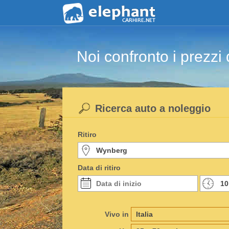
Noi confronto i prezzi 
Ricerca auto a noleggio
Ritiro
Data di ritiro
Vivo in