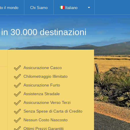
tto il mondo
Chi Siamo
Italiano
i in 30.000 destinazioni
Assicurazione Casco
Chilometraggio Illimitato
Assicurazione Furto
Assistenza Stradale
Assicurazione Verso Terzi
Senza Spese di Carta di Credito
Nessun Costo Nascosto
Ottimi Prezzi Garantiti