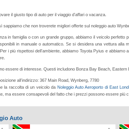
rovare il giusto tipo di auto per il viaggio d'affari o vacanza.
 sappiamo che non troverete migliori offerte sul noleggio auto Wynbe
a in famiglia o con un grande gruppo, abbiamo il veicolo perfetto pe
nibili in manuale o automatico. Se si desidera una vettura alla mo
. Per i più rispettosi dell'ambiente, abbiamo Toyota Pyius e abbiamo 
re.
ossono essere di interesse. Questi includono Bonza Bay Beach, East
posizione all'indirizzo: 367 Main Road, Wynberg, 7780
e la raccolta di un veicolo da
Noleggio Auto Aeroporto di East Lon
te, ma essere consapevoli del fatto che i prezzi possono essere più c
ggio Auto